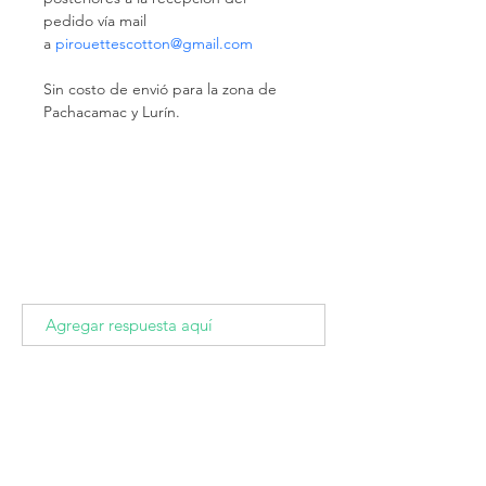
pedido vía mail 
a 
pirouettescotton@gmail.com 
Sin costo de envió para la zona de 
Pachacamac y Lurín.
Suscríbete
Suscribirte y recibe nuestras mejores
ofertas
Suscribirme